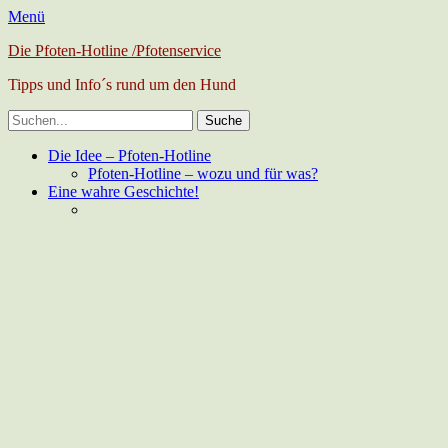
Menü
Die Pfoten-Hotline /Pfotenservice
Tipps und Info´s rund um den Hund
Suche
nach:
Facebook
Primäres
Zum
Die Idee – Pfoten-Hotline
Inhalt
Pfoten-Hotline – wozu und für was?
Menü
springen
Eine wahre Geschichte!