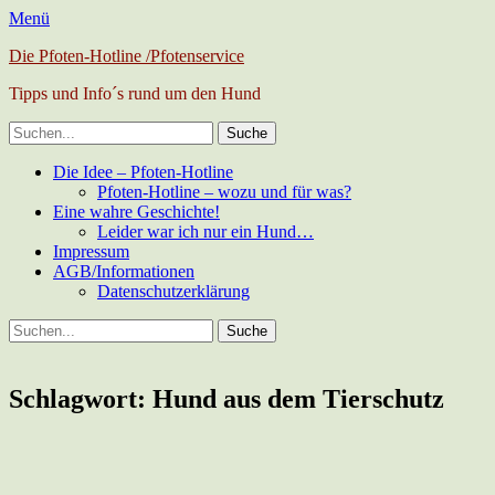
Menü
Die Pfoten-Hotline /Pfotenservice
Tipps und Info´s rund um den Hund
Suche
nach:
Facebook
Primäres
Zum
Die Idee – Pfoten-Hotline
Inhalt
Pfoten-Hotline – wozu und für was?
Menü
springen
Eine wahre Geschichte!
Leider war ich nur ein Hund…
Impressum
AGB/Informationen
Datenschutzerklärung
Suchen
Suche
nach:
Schlagwort:
Hund aus dem Tierschutz