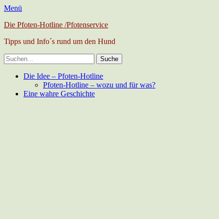
Menü
Die Pfoten-Hotline /Pfotenservice
Tipps und Info´s rund um den Hund
Suche
nach:
Facebook
Primäres
Zum
Die Idee – Pfoten-Hotline
Inhalt
Pfoten-Hotline – wozu und für was?
Menü
springen
Eine wahre Geschichte